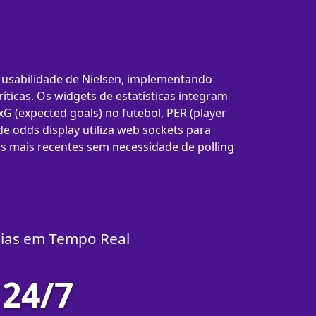
de usabilidade de Nielsen, implementando
ticas. Os widgets de estatísticas integram
G (expected goals) no futebol, PER (player
e odds display utiliza web sockets para
s mais recentes sem necessidade de polling
cias em Tempo Real
24/7