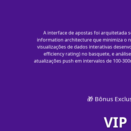
A interface de apostas foi arquitetada 
information architecture que minimiza o n
visualizações de dados interativas desenv
efficiency rating) no basquete, e anál
atualizações push em intervalos de 100-30
🎁 Bônus Exclu
VIP