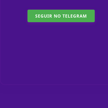
SEGUIR NO TELEGRAM