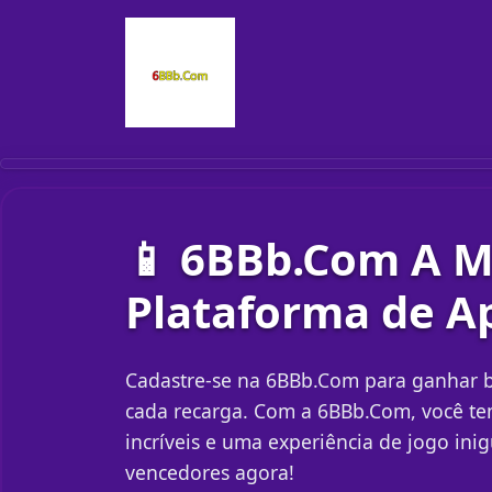
📱 6BBb.Com A M
Plataforma de A
Cadastre-se na 6BBb.Com para ganhar 
cada recarga. Com a 6BBb.Com, você t
incríveis e uma experiência de jogo inig
vencedores agora!