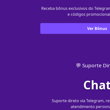
Receba bônus exclusivos do Telegra
e códigos promocionai
Ver Bônus
💬 Suporte Di
Cha
Suporte direto via Telegram, r
atendimento persona