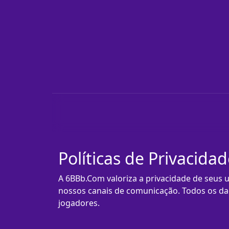
Políticas de Privacida
A 6BBb.Com valoriza a privacidade de seus
nossos canais de comunicação. Todos os dad
jogadores.