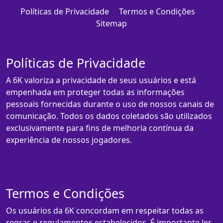
Políticas de Privacidade
Termos e Condições
Sitemap
Políticas de Privacidade
A 6K valoriza a privacidade de seus usuários e está
empenhada em proteger todas as informações
pessoais fornecidas durante o uso de nossos canais de
comunicação. Todos os dados coletados são utilizados
exclusivamente para fins de melhoria contínua da
experiência de nossos jogadores.
Termos e Condições
Os usuários da 6K concordam em respeitar todas as
regras e regulamentos estabelecidos. É importante ler