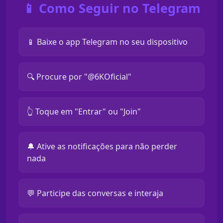
📱 Como Seguir no Telegram
📱 Baixe o app Telegram no seu dispositivo
🔍 Procure por "@6KOficial"
👆 Toque em "Entrar" ou "Join"
🔔 Ative as notificações para não perder
nada
💬 Participe das conversas e interaja