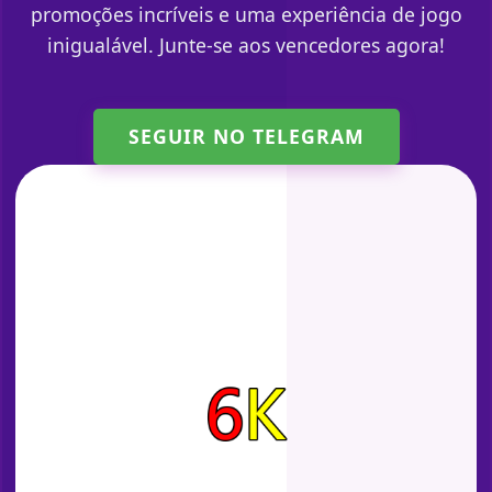
promoções incríveis e uma experiência de jogo
inigualável. Junte-se aos vencedores agora!
SEGUIR NO TELEGRAM