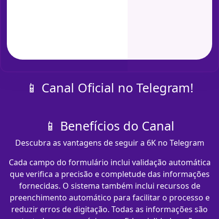
📱 Canal Oficial no Telegram!
📱 Benefícios do Canal
Descubra as vantagens de seguir a 6K no Telegram
Cada campo do formulário inclui validação automática
que verifica a precisão e completude das informações
fornecidas. O sistema também inclui recursos de
preenchimento automático para facilitar o processo e
reduzir erros de digitação. Todas as informações são