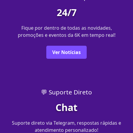
24/7
Fique por dentro de todas as novidades,
promoções e eventos da 6K em tempo real!
Ver Notícias
💬 Suporte Direto
Chat
Suporte direto via Telegram, respostas rápidas e
atendimento personalizado!