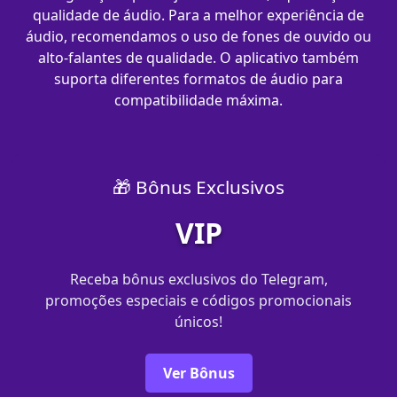
qualidade de áudio. Para a melhor experiência de
áudio, recomendamos o uso de fones de ouvido ou
alto-falantes de qualidade. O aplicativo também
suporta diferentes formatos de áudio para
compatibilidade máxima.
🎁 Bônus Exclusivos
VIP
Receba bônus exclusivos do Telegram,
promoções especiais e códigos promocionais
únicos!
Ver Bônus