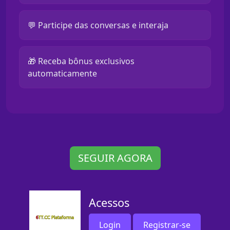
💬 Participe das conversas e interaja
🎁 Receba bônus exclusivos
automaticamente
SEGUIR AGORA
Acessos
Login
Registrar-se