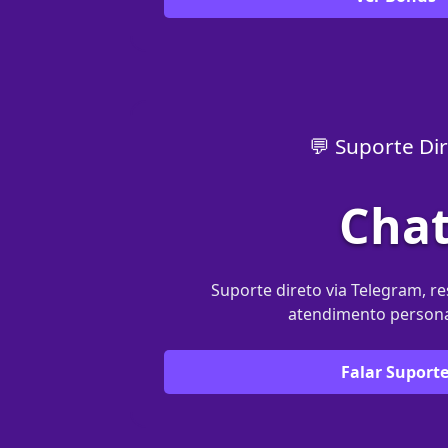
💬 Suporte Di
Cha
Suporte direto via Telegram, r
atendimento persona
Falar Suport