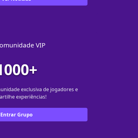
Comunidade VIP
1000+
unidade exclusiva de jogadores e
rtilhe experiências!
Entrar Grupo