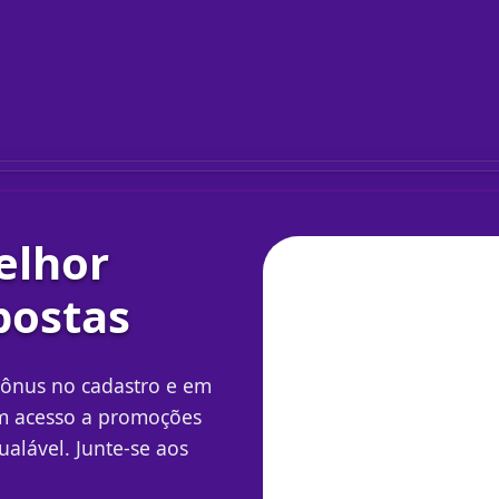
elhor
postas
bônus no cadastro e em
em acesso a promoções
ualável. Junte-se aos