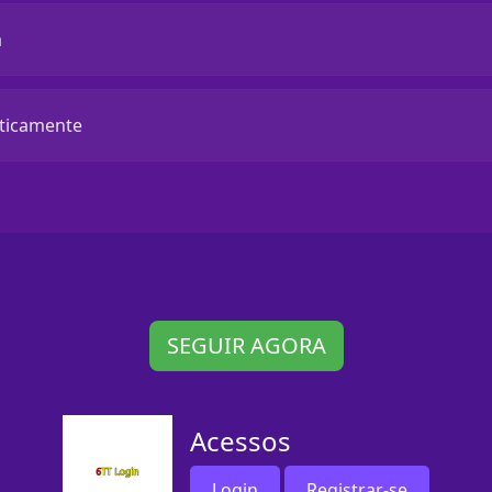
a
aticamente
SEGUIR AGORA
Acessos
Login
Registrar-se