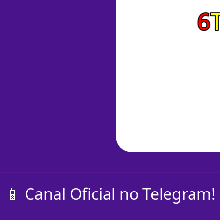
📱 Canal Oficial no Telegram!