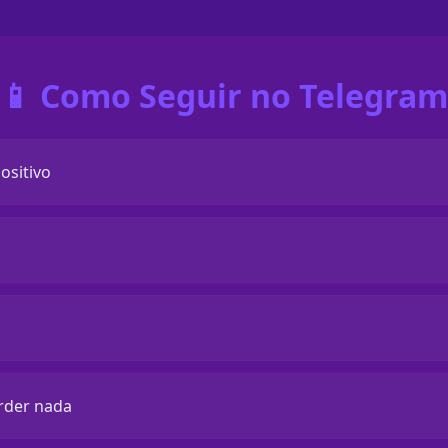
📱 Como Seguir no Telegram
ositivo
erder nada