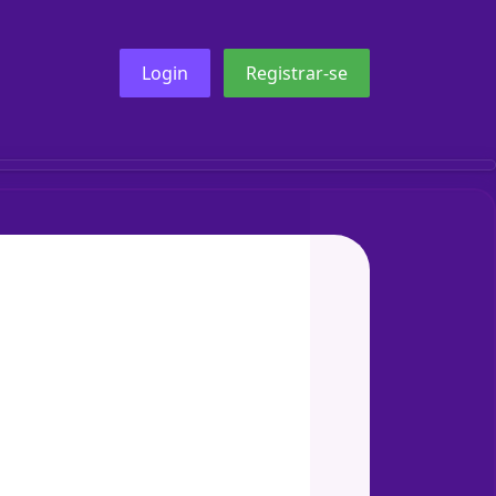
Login
Registrar-se