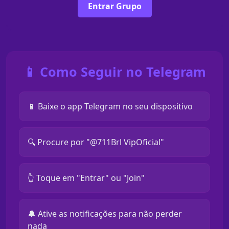
Entrar Grupo
📱 Como Seguir no Telegram
📱 Baixe o app Telegram no seu dispositivo
🔍 Procure por "@711Brl VipOficial"
👆 Toque em "Entrar" ou "Join"
🔔 Ative as notificações para não perder
nada