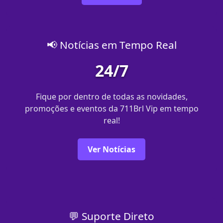
📢 Notícias em Tempo Real
24/7
Fique por dentro de todas as novidades,
promoções e eventos da 711Brl Vip em tempo
real!
Ver Notícias
💬 Suporte Direto