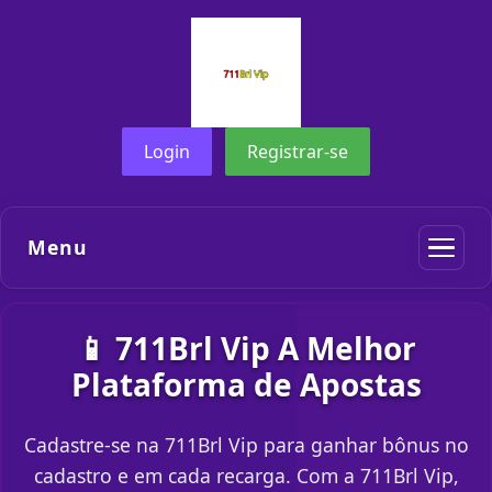
Login
Registrar-se
Menu
📱 711Brl Vip A Melhor
Plataforma de Apostas
Cadastre-se na 711Brl Vip para ganhar bônus no
cadastro e em cada recarga. Com a 711Brl Vip,