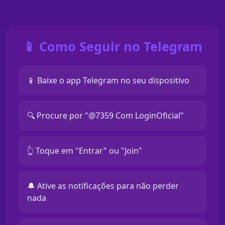
📱 Como Seguir no Telegram
📱 Baixe o app Telegram no seu dispositivo
🔍 Procure por "@7359 Com LoginOficial"
👆 Toque em "Entrar" ou "Join"
🔔 Ative as notificações para não perder
nada