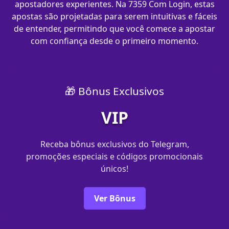
apostadores experientes. Na 7359 Com Login, estas
apostas são projetadas para serem intuitivas e fáceis
de entender, permitindo que você comece a apostar
com confiança desde o primeiro momento.
🎁 Bônus Exclusivos
VIP
Receba bônus exclusivos do Telegram,
promoções especiais e códigos promocionais
únicos!
Ver Bônus