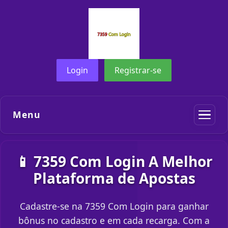
Login
Registrar-se
Menu
📱 7359 Com Login A Melhor
Plataforma de Apostas
Cadastre-se na 7359 Com Login para ganhar
bônus no cadastro e em cada recarga. Com a