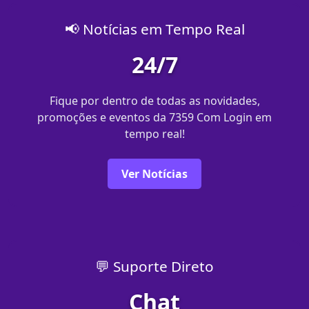
📢 Notícias em Tempo Real
24/7
Fique por dentro de todas as novidades,
promoções e eventos da 7359 Com Login em
tempo real!
Ver Notícias
💬 Suporte Direto
Chat