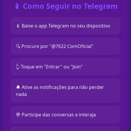
📱 Como Seguir no Telegram
📱 Baixe o app Telegram no seu dispositivo
🔍 Procure por "@7622 ComOficial"
👆 Toque em "Entrar" ou "Join"
🔔 Ative as notificações para não perder
nada
💬 Participe das conversas e interaja