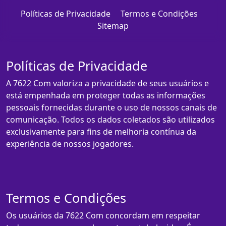
Políticas de Privacidade
Termos e Condições
Sitemap
Políticas de Privacidade
A 7622 Com valoriza a privacidade de seus usuários e
está empenhada em proteger todas as informações
pessoais fornecidas durante o uso de nossos canais de
comunicação. Todos os dados coletados são utilizados
exclusivamente para fins de melhoria contínua da
experiência de nossos jogadores.
Termos e Condições
Os usuários da 7622 Com concordam em respeitar