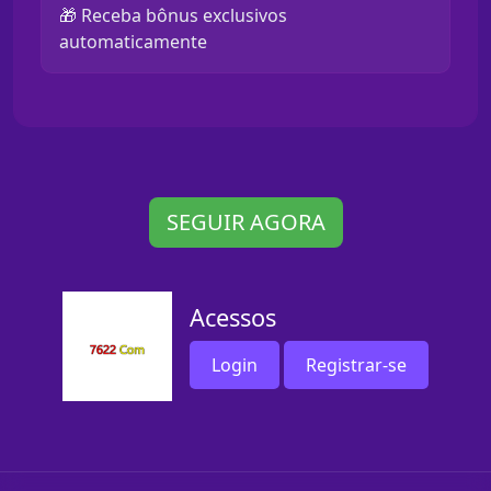
🎁 Receba bônus exclusivos
automaticamente
SEGUIR AGORA
Acessos
Login
Registrar-se