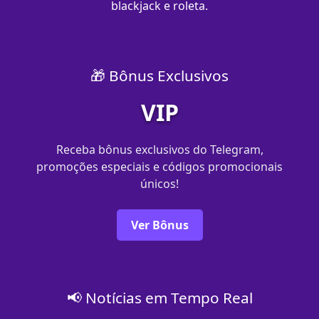
blackjack e roleta.
🎁 Bônus Exclusivos
VIP
Receba bônus exclusivos do Telegram,
promoções especiais e códigos promocionais
únicos!
Ver Bônus
📢 Notícias em Tempo Real