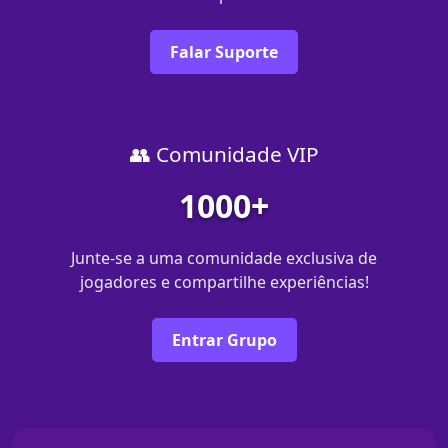
Falar Suporte
👥 Comunidade VIP
1000+
Junte-se a uma comunidade exclusiva de
jogadores e compartilhe experiências!
Entrar Grupo