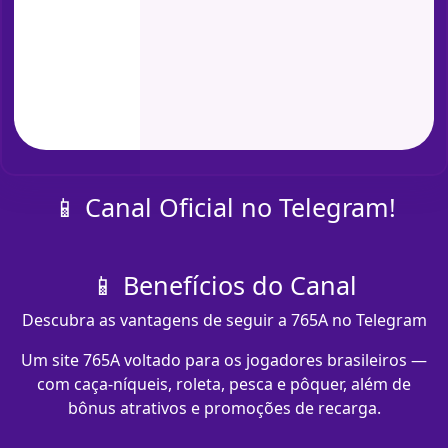
📱 Canal Oficial no Telegram!
📱 Benefícios do Canal
Descubra as vantagens de seguir a 765A no Telegram
Um site 765A voltado para os jogadores brasileiros —
com caça-níqueis, roleta, pesca e pôquer, além de
bônus atrativos e promoções de recarga.