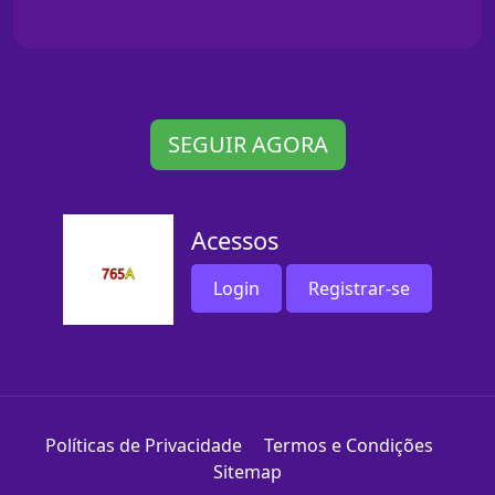
SEGUIR AGORA
Acessos
Login
Registrar-se
Políticas de Privacidade
Termos e Condições
Sitemap