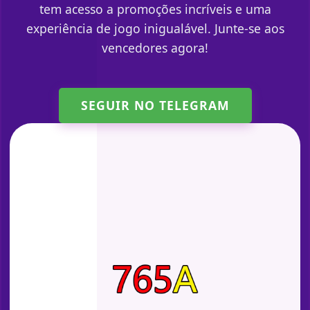
tem acesso a promoções incríveis e uma
experiência de jogo inigualável. Junte-se aos
vencedores agora!
SEGUIR NO TELEGRAM