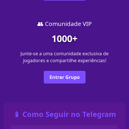
👥 Comunidade VIP
1000+
Junte-se a uma comunidade exclusiva de
jogadores e compartilhe experiências!
Entrar Grupo
📱 Como Seguir no Telegram