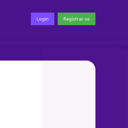
Login
Registrar-se