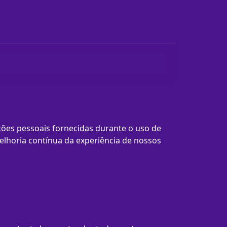
ões pessoais fornecidas durante o uso de
elhoria contínua da experiência de nossos