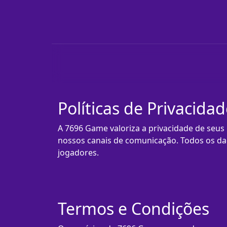
Políticas de Privacida
A 7696 Game valoriza a privacidade de seu
nossos canais de comunicação. Todos os dad
jogadores.
Termos e Condições