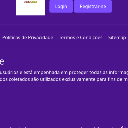
Login
Registrar-se
Políticas de Privacidade
Termos e Condições
Sitemap
de
s usuários e está empenhada em proteger todas as informaç
os coletados são utilizados exclusivamente para fins de m