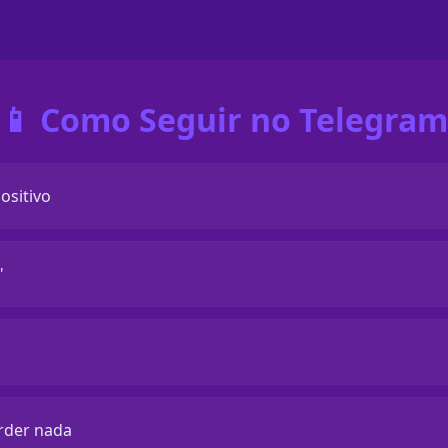
📱 Como Seguir no Telegram
ositivo
"
erder nada