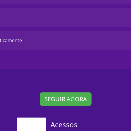
a
aticamente
SEGUIR AGORA
Acessos