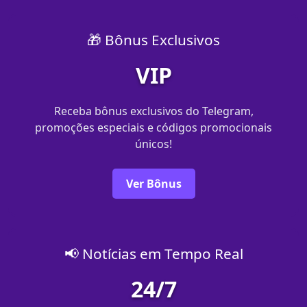
🎁 Bônus Exclusivos
VIP
Receba bônus exclusivos do Telegram,
promoções especiais e códigos promocionais
únicos!
Ver Bônus
📢 Notícias em Tempo Real
24/7