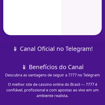
📱 Canal Oficial no Telegram!
📱 Benefícios do Canal
Descubra as vantagens de seguir a 7777 no Telegram
O melhor site de cassino online do Brasil — 7777 é
confiável, profissional e com apostas ao vivo em um
ambiente realista.