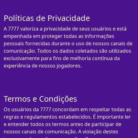
Políticas de Privacidade
A 7777 valoriza a privacidade de seus usuários e está
empenhada em proteger todas as informações
pessoais fornecidas durante o uso de nossos canais de
comunicação. Todos os dados coletados são utilizados
exclusivamente para fins de melhoria contínua da
experiência de nossos jogadores.
Termos e Condições
Os usuários da 7777 concordam em respeitar todas as
regras e regulamentos estabelecidos. É importante ler
e entender todos os termos antes de participar de
nossos canais de comunicação. A violação destes