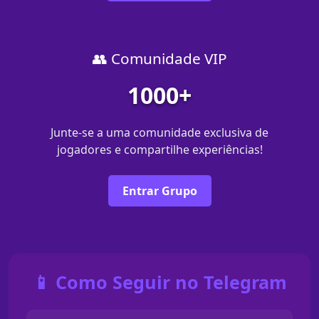
👥 Comunidade VIP
1000+
Junte-se a uma comunidade exclusiva de
jogadores e compartilhe experiências!
Entrar Grupo
📱 Como Seguir no Telegram