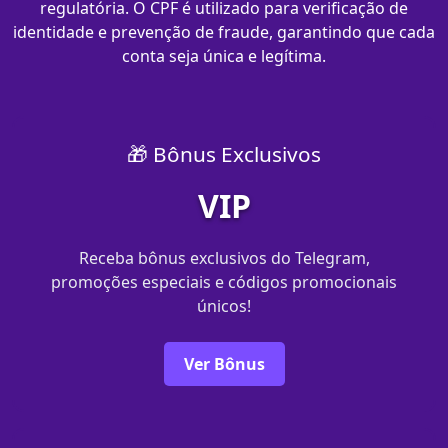
regulatória. O CPF é utilizado para verificação de
identidade e prevenção de fraude, garantindo que cada
conta seja única e legítima.
🎁 Bônus Exclusivos
VIP
Receba bônus exclusivos do Telegram,
promoções especiais e códigos promocionais
únicos!
Ver Bônus