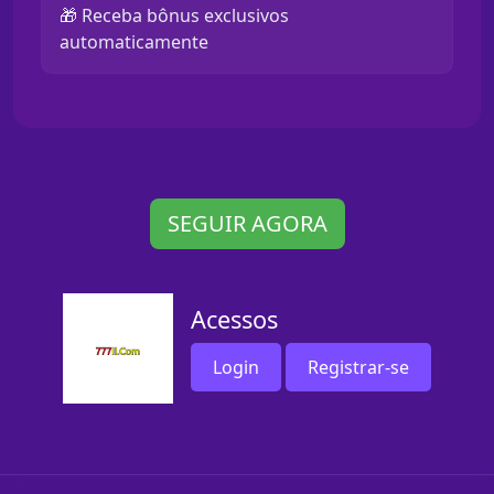
🎁 Receba bônus exclusivos
automaticamente
SEGUIR AGORA
Acessos
Login
Registrar-se