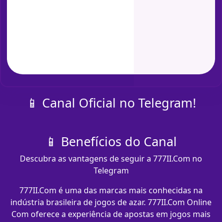
📱 Canal Oficial no Telegram!
📱 Benefícios do Canal
Descubra as vantagens de seguir a 777II.Com no
Telegram
777II.Com é uma das marcas mais conhecidas na
indústria brasileira de jogos de azar. 777II.Com Online
Com oferece a experiência de apostas em jogos mais