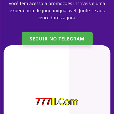
você tem acesso a promoções incríveis e uma
experiência de jogo inigualável. Junte-se aos
vencedores agora!
SEGUIR NO TELEGRAM