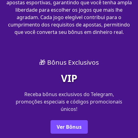
apostas esportivas, garantindo que você tenha ampla
liberdade para escolher os jogos que mais lhe
agradam. Cada jogo elegível contribui para o
cumprimento dos requisitos de apostas, permitindo
que você converta seu bônus em dinheiro real.
🎁 Bônus Exclusivos
VIP
Receba bônus exclusivos do Telegram,
promoções especiais e códigos promocionais
únicos!
Ver Bônus