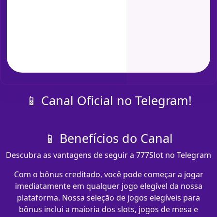
📱 Canal Oficial no Telegram!
📱 Benefícios do Canal
Descubra as vantagens de seguir a 777Slot no Telegram
Com o bônus creditado, você pode começar a jogar
imediatamente em qualquer jogo elegível da nossa
plataforma. Nossa seleção de jogos elegíveis para
bônus inclui a maioria dos slots, jogos de mesa e