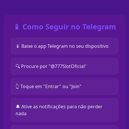
📱 Como Seguir no Telegram
📱 Baixe o app Telegram no seu dispositivo
🔍 Procure por "@777SlotOficial"
👆 Toque em "Entrar" ou "Join"
🔔 Ative as notificações para não perder
nada