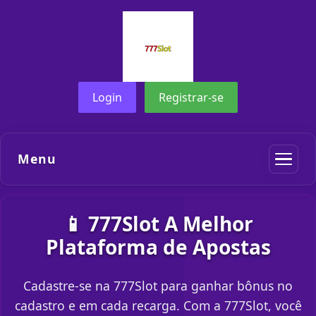
Login
Registrar-se
Menu
📱 777Slot A Melhor
Plataforma de Apostas
Cadastre-se na 777Slot para ganhar bônus no
cadastro e em cada recarga. Com a 777Slot, você