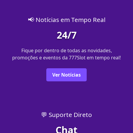
📢 Notícias em Tempo Real
24/7
Fique por dentro de todas as novidades,
promoções e eventos da 777Slot em tempo real!
Ver Notícias
💬 Suporte Direto
Chat