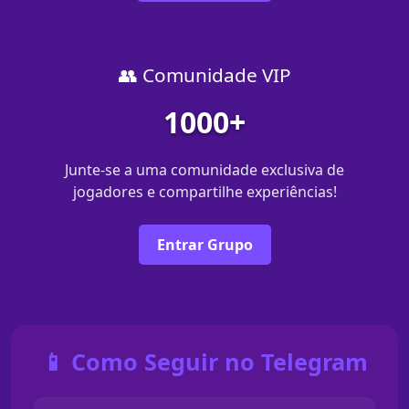
👥 Comunidade VIP
1000+
Junte-se a uma comunidade exclusiva de
jogadores e compartilhe experiências!
Entrar Grupo
📱 Como Seguir no Telegram