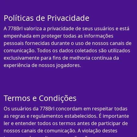
Políticas de Privacidade
A 778Brl valoriza a privacidade de seus usuários e está
empenhada em proteger todas as informações
pessoais fornecidas durante o uso de nossos canais de
comunicação. Todos os dados coletados são utilizados
exclusivamente para fins de melhoria contínua da
experiência de nossos jogadores.
Termos e Condições
Os usuários da 778Brl concordam em respeitar todas
as regras e regulamentos estabelecidos. É importante
ler e entender todos os termos antes de participar de
nossos canais de comunicação. A violação destes