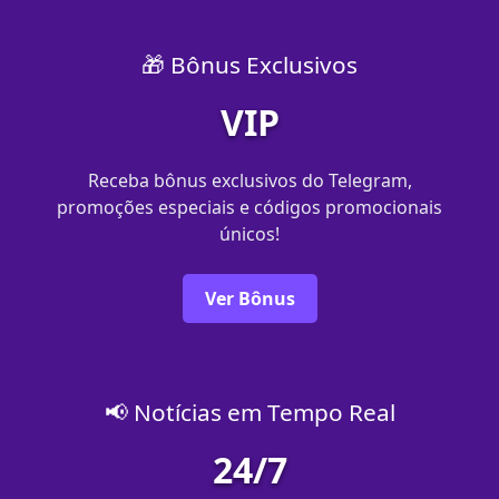
🎁 Bônus Exclusivos
VIP
Receba bônus exclusivos do Telegram,
promoções especiais e códigos promocionais
únicos!
Ver Bônus
📢 Notícias em Tempo Real
24/7