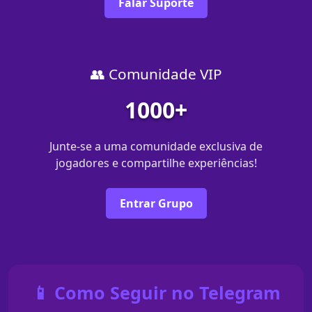
Falar Suporte
👥 Comunidade VIP
1000+
Junte-se a uma comunidade exclusiva de
jogadores e compartilhe experiências!
Entrar Grupo
📱 Como Seguir no Telegram