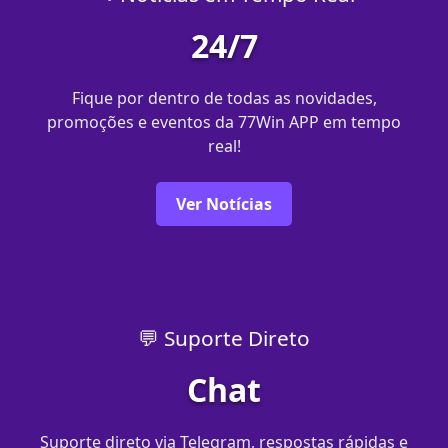
24/7
Fique por dentro de todas as novidades,
promoções e eventos da 77Win APP em tempo
real!
Ver Notícias
💬 Suporte Direto
Chat
Suporte direto via Telegram, respostas rápidas e