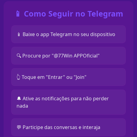
📱 Como Seguir no Telegram
📱 Baixe o app Telegram no seu dispositivo
🔍 Procure por "@77Win APPOficial"
👆 Toque em "Entrar" ou "Join"
🔔 Ative as notificações para não perder
nada
💬 Participe das conversas e interaja