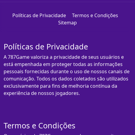
Políticas de Privacidade
Termos e Condições
Sitemap
Políticas de Privacidade
A 787Game valoriza a privacidade de seus usuários e
está empenhada em proteger todas as informações
pessoais fornecidas durante o uso de nossos canais de
comunicação. Todos os dados coletados são utilizados
exclusivamente para fins de melhoria contínua da
experiência de nossos jogadores.
Termos e Condições