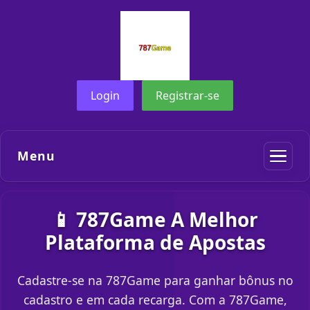
Login
Registrar-se
Menu
📱 787Game A Melhor
Plataforma de Apostas
Cadastre-se na 787Game para ganhar bônus no
cadastro e em cada recarga. Com a 787Game,