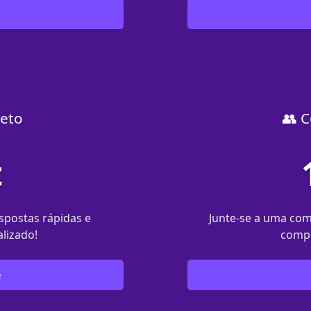
reto
👥 
t
espostas rápidas e
Junte-se a uma com
lizado!
compa
e