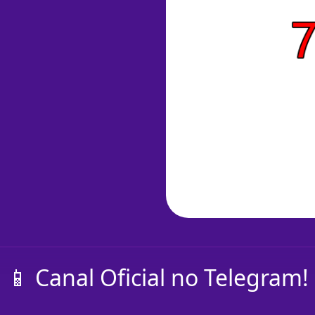
📱 Canal Oficial no Telegram!