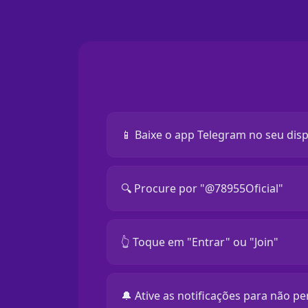
📱 Baixe o app Telegram no seu disp
🔍 Procure por "@78955Oficial"
👆 Toque em "Entrar" ou "Join"
🔔 Ative as notificações para não p