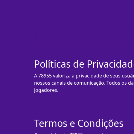
Políticas de Privacida
A 78955 valoriza a privacidade de seus usu
nossos canais de comunicação. Todos os dad
jogadores.
Termos e Condições