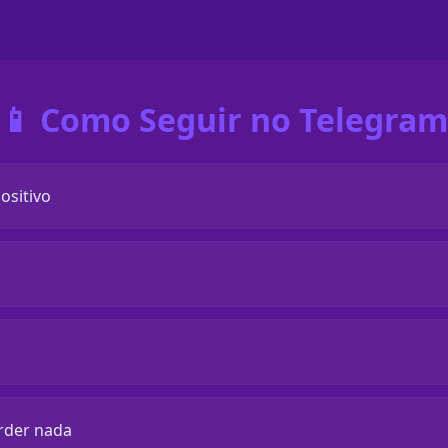
📱 Como Seguir no Telegram
ositivo
erder nada