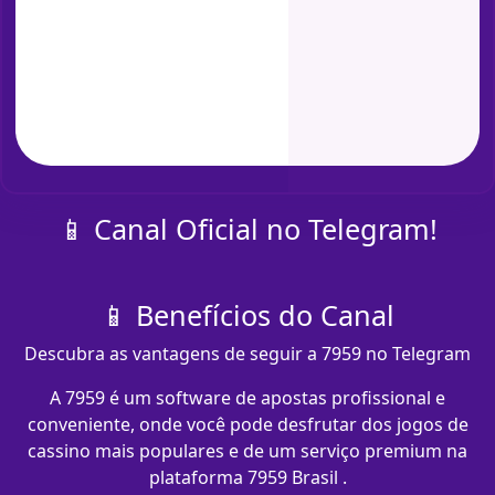
📱 Canal Oficial no Telegram!
📱 Benefícios do Canal
Descubra as vantagens de seguir a 7959 no Telegram
A 7959 é um software de apostas profissional e
conveniente, onde você pode desfrutar dos jogos de
cassino mais populares e de um serviço premium na
plataforma 7959 Brasil .