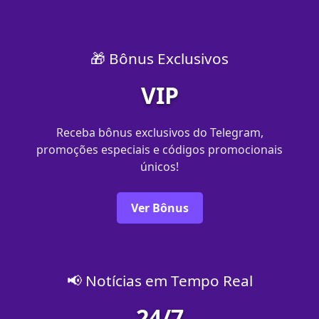
🎁 Bônus Exclusivos
VIP
Receba bônus exclusivos do Telegram,
promoções especiais e códigos promocionais
únicos!
Ver Bônus
📢 Notícias em Tempo Real
24/7