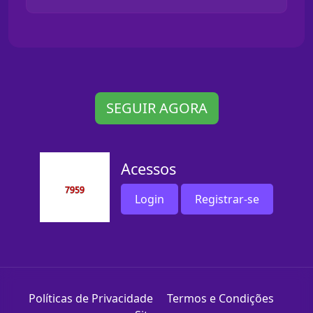
SEGUIR AGORA
Acessos
Login
Registrar-se
Políticas de Privacidade
Termos e Condições