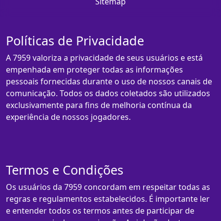
Sitemap
Políticas de Privacidade
A 7959 valoriza a privacidade de seus usuários e está
empenhada em proteger todas as informações
pessoais fornecidas durante o uso de nossos canais de
comunicação. Todos os dados coletados são utilizados
exclusivamente para fins de melhoria contínua da
experiência de nossos jogadores.
Termos e Condições
Os usuários da 7959 concordam em respeitar todas as
regras e regulamentos estabelecidos. É importante ler
e entender todos os termos antes de participar de