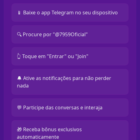
📱 Baixe o app Telegram no seu dispositivo
🔍 Procure por "@7959Oficial"
👆 Toque em "Entrar" ou "Join"
🔔 Ative as notificações para não perder
nada
💬 Participe das conversas e interaja
🎁 Receba bônus exclusivos
automaticamente