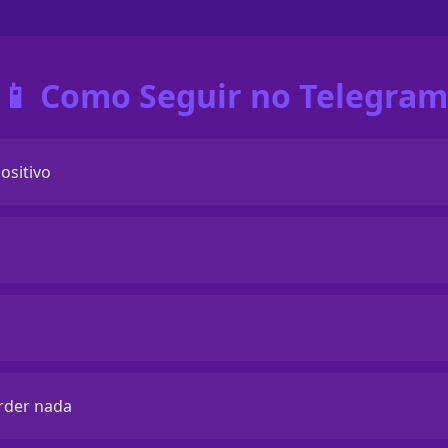
📱 Como Seguir no Telegram
ositivo
erder nada