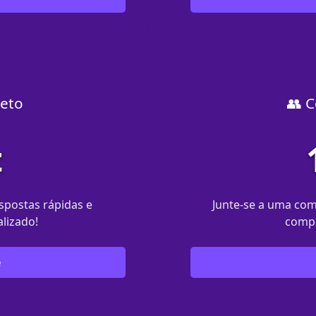
reto
👥 
t
espostas rápidas e
Junte-se a uma com
lizado!
compa
e