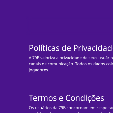
Políticas de Privacida
A 79B valoriza a privacidade de seus usuár
canais de comunicação. Todos os dados cole
jogadores.
Termos e Condições
Os usuários da 79B concordam em respeitar 