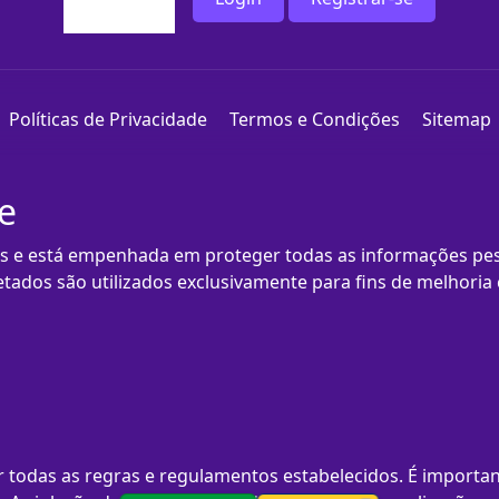
Políticas de Privacidade
Termos e Condições
Sitemap
de
ios e está empenhada em proteger todas as informações pe
tados são utilizados exclusivamente para fins de melhoria
todas as regras e regulamentos estabelecidos. É importan