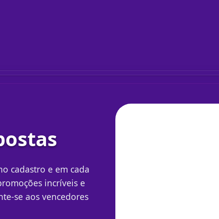
postas
no cadastro e em cada
promoções incríveis e
unte-se aos vencedores