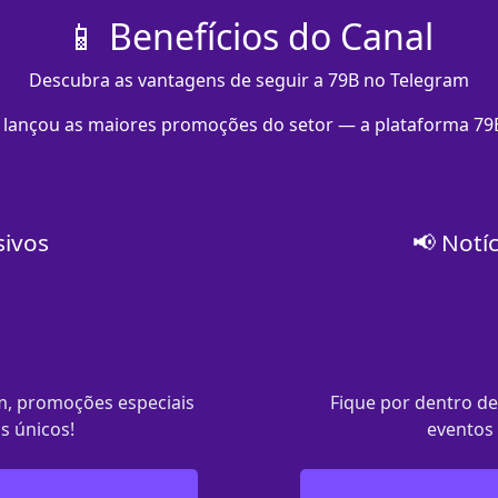
📱 Benefícios do Canal
Descubra as vantagens de seguir a 79B no Telegram
B lançou as maiores promoções do setor — a plataforma 79B 
sivos
📢 Notí
m, promoções especiais
Fique por dentro d
s únicos!
eventos