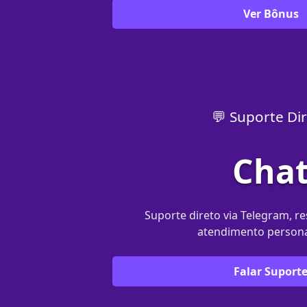
Ver Bônus
💬 Suporte Di
Cha
Suporte direto via Telegram, r
atendimento persona
Falar Suport