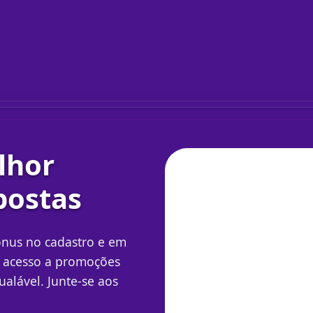
lhor
postas
ônus no cadastro e em
m acesso a promoções
ualável. Junte-se aos