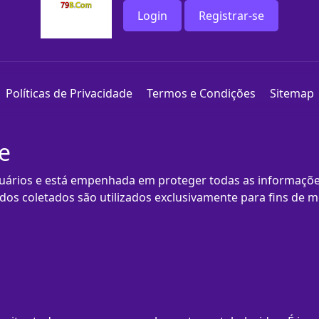
Login
Registrar-se
Políticas de Privacidade
Termos e Condições
Sitemap
de
suários e está empenhada em proteger todas as informaçõe
os coletados são utilizados exclusivamente para fins de m