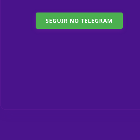
SEGUIR NO TELEGRAM