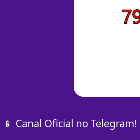
📱 Canal Oficial no Telegram!