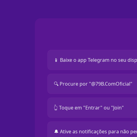
📱 Baixe o app Telegram no seu disp
🔍 Procure por "@79B.ComOficial"
👆 Toque em "Entrar" ou "Join"
🔔 Ative as notificações para não p