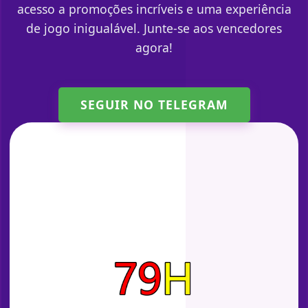
acesso a promoções incríveis e uma experiência
de jogo inigualável. Junte-se aos vencedores
agora!
SEGUIR NO TELEGRAM