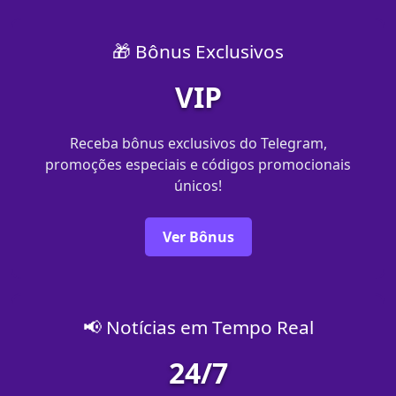
🎁 Bônus Exclusivos
VIP
Receba bônus exclusivos do Telegram,
promoções especiais e códigos promocionais
únicos!
Ver Bônus
📢 Notícias em Tempo Real
24/7