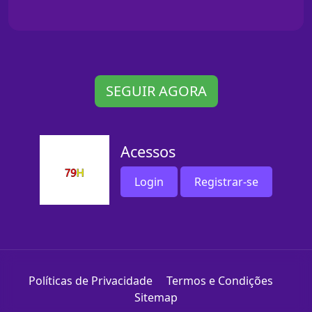
SEGUIR AGORA
Acessos
Login
Registrar-se
Políticas de Privacidade
Termos e Condições
Sitemap