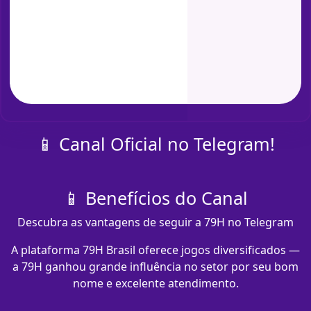
📱 Canal Oficial no Telegram!
📱 Benefícios do Canal
Descubra as vantagens de seguir a 79H no Telegram
A plataforma 79H Brasil oferece jogos diversificados —
a 79H ganhou grande influência no setor por seu bom
nome e excelente atendimento.