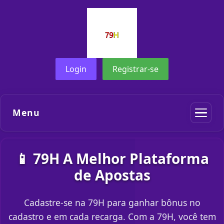
Login
Registrar-se
Menu
📱 79H A Melhor Plataforma
de Apostas
Cadastre-se na 79H para ganhar bônus no
cadastro e em cada recarga. Com a 79H, você tem