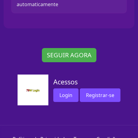
automaticamente
SEGUIR AGORA
Acessos
Login
Registrar-se