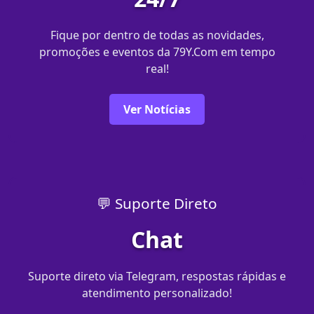
Fique por dentro de todas as novidades,
promoções e eventos da 79Y.Com em tempo
real!
Ver Notícias
💬 Suporte Direto
Chat
Suporte direto via Telegram, respostas rápidas e
atendimento personalizado!