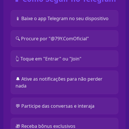
📱 Baixe o app Telegram no seu dispositivo
🔍 Procure por "@79Y.ComOficial"
👆 Toque em "Entrar" ou "Join"
🔔 Ative as notificações para não perder
nada
💬 Participe das conversas e interaja
🎁 Receba bônus exclusivos