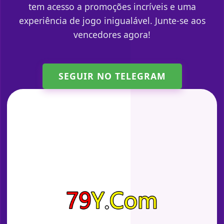
tem acesso a promoções incríveis e uma
experiência de jogo inigualável. Junte-se aos
vencedores agora!
SEGUIR NO TELEGRAM