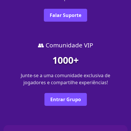
Falar Suporte
👥 Comunidade VIP
1000+
Junte-se a uma comunidade exclusiva de
jogadores e compartilhe experiências!
Entrar Grupo