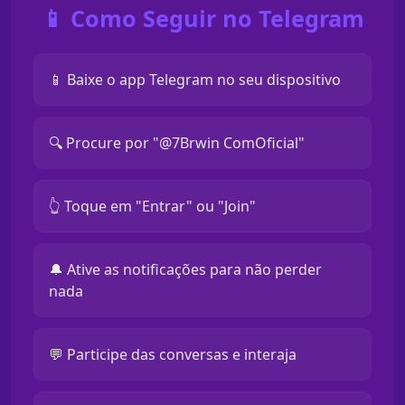
📱 Como Seguir no Telegram
📱 Baixe o app Telegram no seu dispositivo
🔍 Procure por "@7Brwin ComOficial"
👆 Toque em "Entrar" ou "Join"
🔔 Ative as notificações para não perder
nada
💬 Participe das conversas e interaja