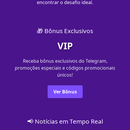
encontrar o desafio ideal.
🎁 Bônus Exclusivos
VIP
Receba bônus exclusivos do Telegram,
promoções especiais e códigos promocionais
únicos!
Ver Bônus
📢 Notícias em Tempo Real