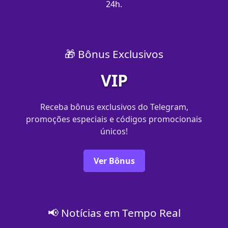
24h.
🎁 Bônus Exclusivos
VIP
Receba bônus exclusivos do Telegram,
promoções especiais e códigos promocionais
únicos!
Ver Bônus
📢 Notícias em Tempo Real