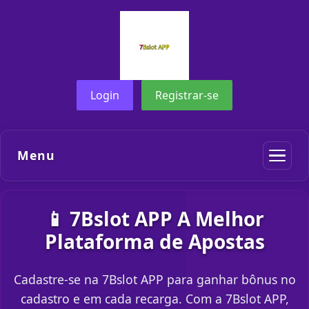
Login
Registrar-se
Menu
📱 7Bslot APP A Melhor
Plataforma de Apostas
Cadastre-se na 7Bslot APP para ganhar bônus no
cadastro e em cada recarga. Com a 7Bslot APP,