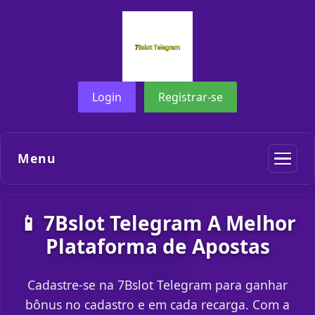
Login
Registrar-se
Menu
📱 7Bslot Telegram A Melhor
Plataforma de Apostas
Cadastre-se na 7Bslot Telegram para ganhar
bônus no cadastro e em cada recarga. Com a