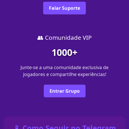
Falar Suporte
👥 Comunidade VIP
1000+
Junte-se a uma comunidade exclusiva de
jogadores e compartilhe experiências!
Entrar Grupo
📱 Como Seguir no Telegram