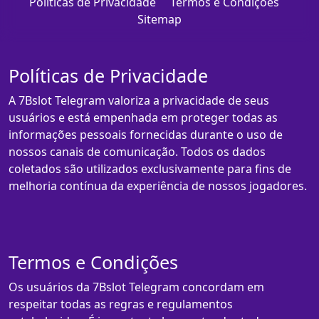
Políticas de Privacidade
Termos e Condições
Sitemap
Políticas de Privacidade
A 7Bslot Telegram valoriza a privacidade de seus
usuários e está empenhada em proteger todas as
informações pessoais fornecidas durante o uso de
nossos canais de comunicação. Todos os dados
coletados são utilizados exclusivamente para fins de
melhoria contínua da experiência de nossos jogadores.
Termos e Condições
Os usuários da 7Bslot Telegram concordam em
respeitar todas as regras e regulamentos