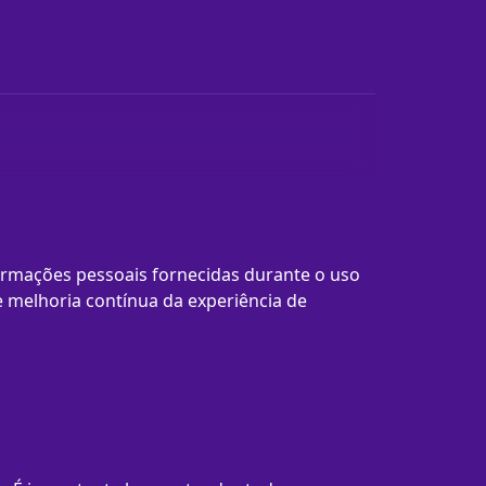
ormações pessoais fornecidas durante o uso
e melhoria contínua da experiência de