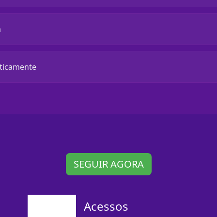
a
aticamente
SEGUIR AGORA
Acessos