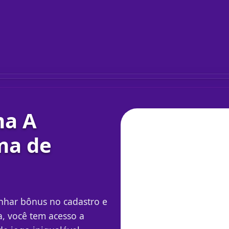
ma A
ma de
nhar bônus no cadastro e
, você tem acesso a