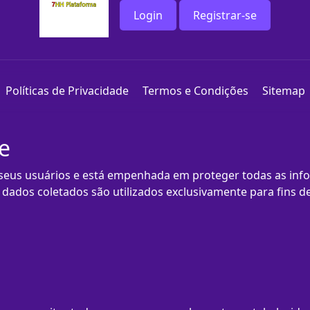
Login
Registrar-se
Políticas de Privacidade
Termos e Condições
Sitemap
de
e seus usuários e está empenhada em proteger todas as inf
dados coletados são utilizados exclusivamente para fins d