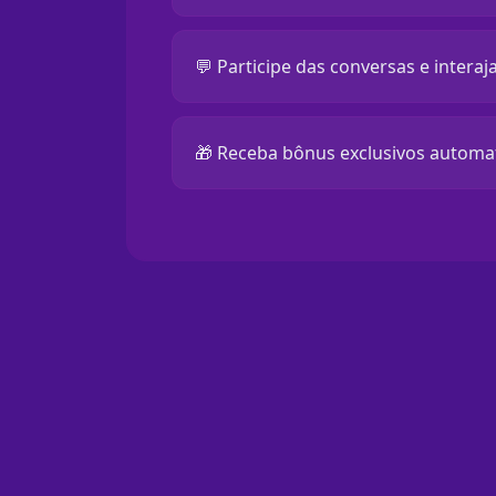
💬 Participe das conversas e interaj
🎁 Receba bônus exclusivos autom