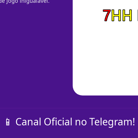
e jogo inigualável.
📱 Canal Oficial no Telegram!