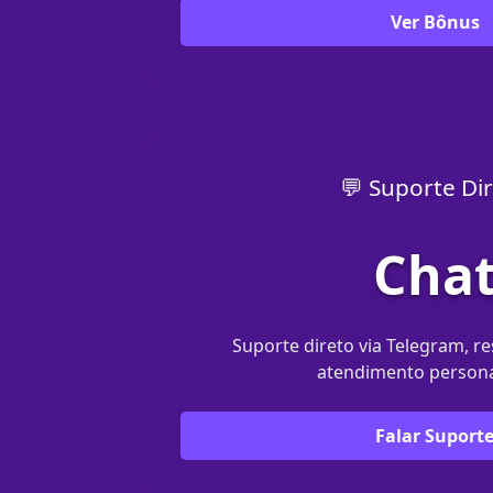
Ver Bônus
💬 Suporte Di
Cha
Suporte direto via Telegram, r
atendimento persona
Falar Suport