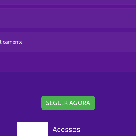
a
aticamente
SEGUIR AGORA
Acessos