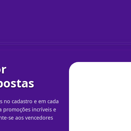
or
postas
s no cadastro e em cada
a promoções incríveis e
unte-se aos vencedores