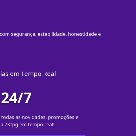
com segurança, estabilidade, honestidade e
cias em Tempo Real
24/7
e todas as novidades, promoções e
da 7Kfpg em tempo real!