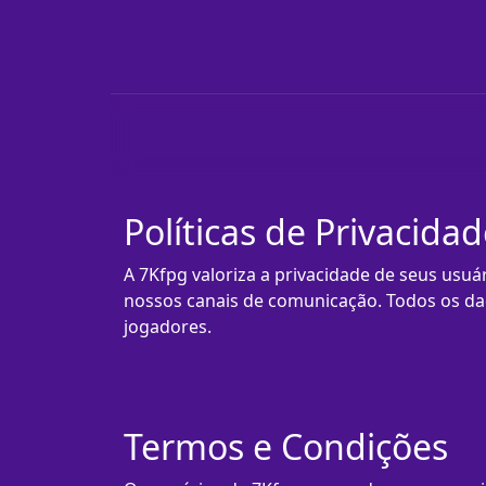
Políticas de Privacida
A 7Kfpg valoriza a privacidade de seus usu
nossos canais de comunicação. Todos os dad
jogadores.
Termos e Condições