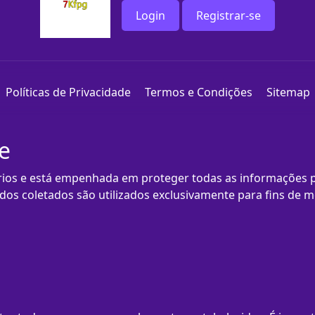
Login
Registrar-se
Políticas de Privacidade
Termos e Condições
Sitemap
de
ários e está empenhada em proteger todas as informações 
os coletados são utilizados exclusivamente para fins de m