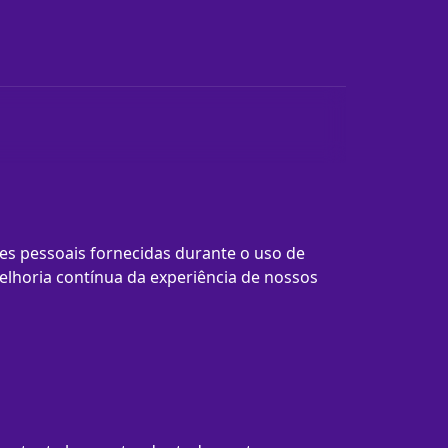
es pessoais fornecidas durante o uso de
elhoria contínua da experiência de nossos