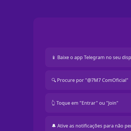
📱 Baixe o app Telegram no seu disp
🔍 Procure por "@7M7 ComOficial"
👆 Toque em "Entrar" ou "Join"
🔔 Ative as notificações para não p