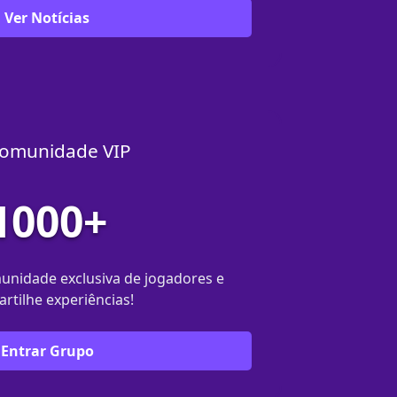
Ver Notícias
Comunidade VIP
1000+
unidade exclusiva de jogadores e
rtilhe experiências!
Entrar Grupo