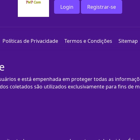
Login
Registrar-se
Políticas de Privacidade
Termos e Condições
Sitemap
de
usuários e está empenhada em proteger todas as informaçõ
os coletados são utilizados exclusivamente para fins de m