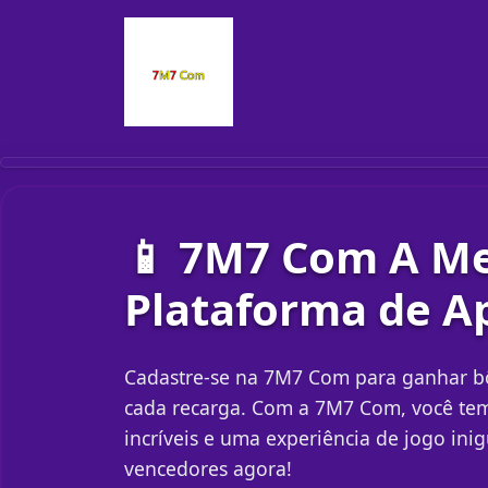
📱 7M7 Com A M
Plataforma de A
Cadastre-se na 7M7 Com para ganhar b
cada recarga. Com a 7M7 Com, você te
incríveis e uma experiência de jogo inig
vencedores agora!