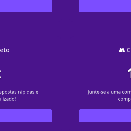
reto
👥 
t
espostas rápidas e
Junte-se a uma com
lizado!
compa
e