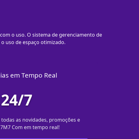
r com o uso. O sistema de gerenciamento de
 o uso de espaço otimizado.
cias em Tempo Real
24/7
e todas as novidades, promoções e
 7M7 Com em tempo real!