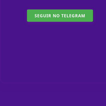
SEGUIR NO TELEGRAM