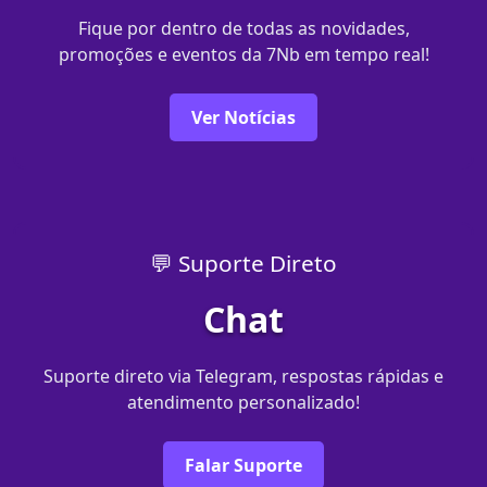
Fique por dentro de todas as novidades,
promoções e eventos da 7Nb em tempo real!
Ver Notícias
💬 Suporte Direto
Chat
Suporte direto via Telegram, respostas rápidas e
atendimento personalizado!
Falar Suporte