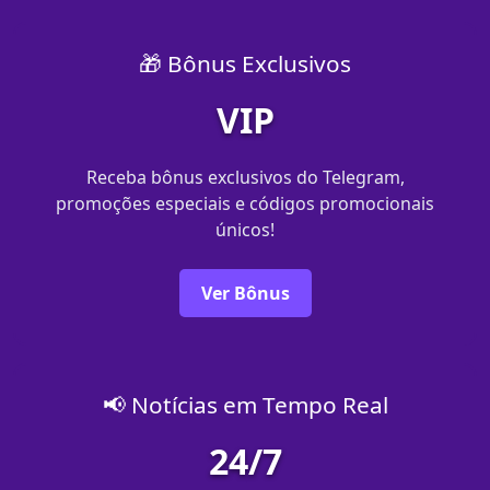
🎁 Bônus Exclusivos
VIP
Receba bônus exclusivos do Telegram,
promoções especiais e códigos promocionais
únicos!
Ver Bônus
📢 Notícias em Tempo Real
24/7