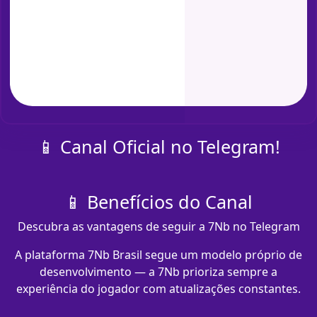
📱 Canal Oficial no Telegram!
📱 Benefícios do Canal
Descubra as vantagens de seguir a 7Nb no Telegram
A plataforma 7Nb Brasil segue um modelo próprio de
desenvolvimento — a 7Nb prioriza sempre a
experiência do jogador com atualizações constantes.