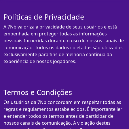
Políticas de Privacidade
A 7Nb valoriza a privacidade de seus usuários e está
empenhada em proteger todas as informações
pessoais fornecidas durante o uso de nossos canais de
comunicação. Todos os dados coletados são utilizados
exclusivamente para fins de melhoria contínua da
experiência de nossos jogadores.
Termos e Condições
Os usuários da 7Nb concordam em respeitar todas as
regras e regulamentos estabelecidos. É importante ler
e entender todos os termos antes de participar de
nossos canais de comunicação. A violação destes