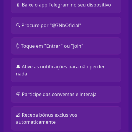
📱 Baixe o app Telegram no seu dispositivo
🔍 Procure por "@7NbOficial"
👆 Toque em "Entrar" ou "Join"
🔔 Ative as notificações para não perder
nada
💬 Participe das conversas e interaja
🎁 Receba bônus exclusivos
automaticamente