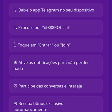
📱 Baixe o app Telegram no seu dispositivo
🔍 Procure por "@888ROficial"
👆 Toque em "Entrar" ou "Join"
🔔 Ative as notificações para não perder
nada
💬 Participe das conversas e interaja
🎁 Receba bônus exclusivos
automaticamente