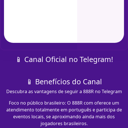
📱 Canal Oficial no Telegram!
📱 Benefícios do Canal
Descubra as vantagens de seguir a 888R no Telegram
Foco no público brasileiro: O 888R com​ oferece um
atendimento totalmente em português e participa de
eventos locais, se aproximando ainda mais dos
jogadores brasileiros.