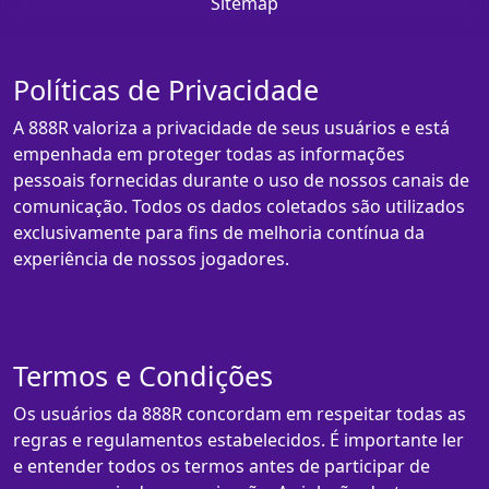
Sitemap
Políticas de Privacidade
A 888R valoriza a privacidade de seus usuários e está
empenhada em proteger todas as informações
pessoais fornecidas durante o uso de nossos canais de
comunicação. Todos os dados coletados são utilizados
exclusivamente para fins de melhoria contínua da
experiência de nossos jogadores.
Termos e Condições
Os usuários da 888R concordam em respeitar todas as
regras e regulamentos estabelecidos. É importante ler
e entender todos os termos antes de participar de