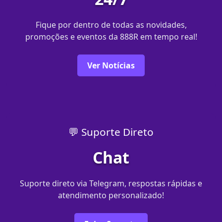
Fique por dentro de todas as novidades,
promoções e eventos da 888R em tempo real!
Ver Notícias
💬 Suporte Direto
Chat
Suporte direto via Telegram, respostas rápidas e
atendimento personalizado!