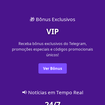
🎁 Bônus Exclusivos
VIP
Receba bônus exclusivos do Telegram,
promoções especiais e códigos promocionais
únicos!
Ver Bônus
📢 Notícias em Tempo Real
24/7