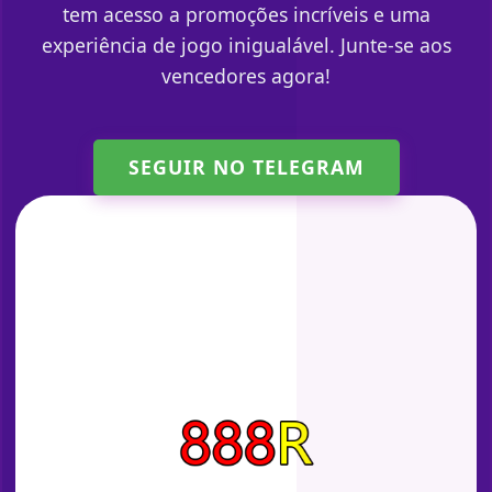
tem acesso a promoções incríveis e uma
experiência de jogo inigualável. Junte-se aos
vencedores agora!
SEGUIR NO TELEGRAM