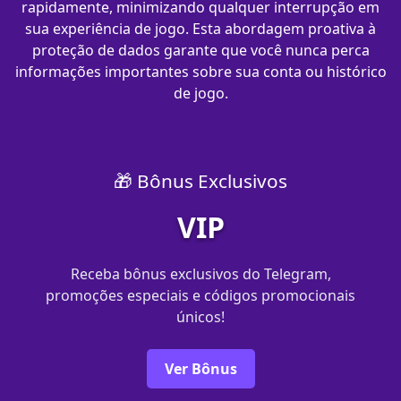
rapidamente, minimizando qualquer interrupção em
sua experiência de jogo. Esta abordagem proativa à
proteção de dados garante que você nunca perca
informações importantes sobre sua conta ou histórico
de jogo.
🎁 Bônus Exclusivos
VIP
Receba bônus exclusivos do Telegram,
promoções especiais e códigos promocionais
únicos!
Ver Bônus