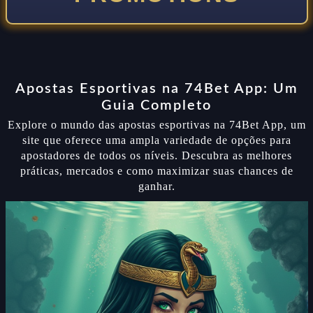
Apostas Esportivas na 74Bet App: Um
Guia Completo
Explore o mundo das apostas esportivas na 74Bet App, um
site que oferece uma ampla variedade de opções para
apostadores de todos os níveis. Descubra as melhores
práticas, mercados e como maximizar suas chances de
ganhar.