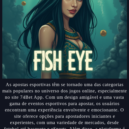
As apostas esportivas têm se tornado uma das categorias
mais populares no universo dos jogos online, especialmente
no site 74Bet App. Com um design amigável e uma vasta
gama de eventos esportivos para apostar, os usuários
encontram uma experiência envolvente e emocionante. O
site oferece opções para apostadores iniciantes e
experientes, com uma variedade de mercados, desde
futebol até basquete e eSports. Além disso, a plataforma é