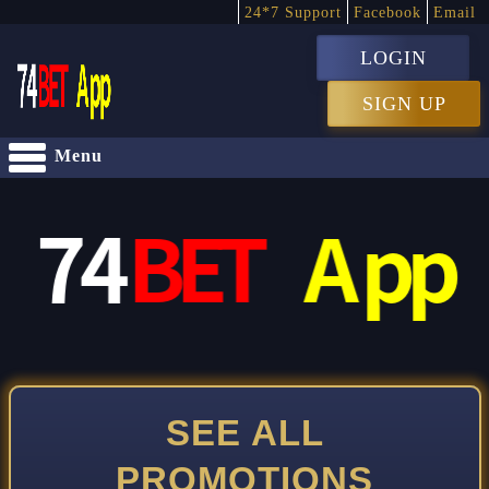
24*7 Support
Facebook
Email
LOGIN
SIGN UP
Menu
SEE ALL
PROMOTIONS