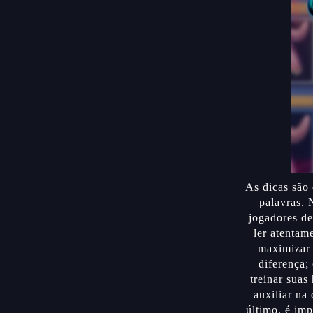
As dicas são 
palavras. 
jogadores de
ler atentam
maximizar 
diferença;
treinar suas
auxiliar na
último, é imp