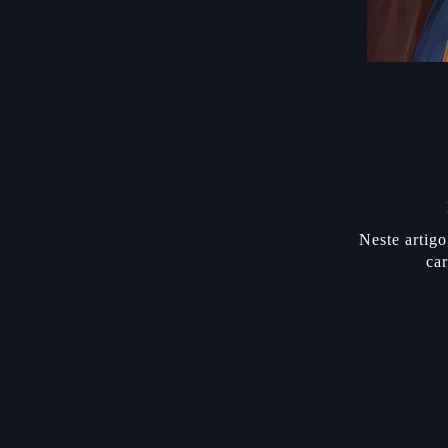
Neste artig
car