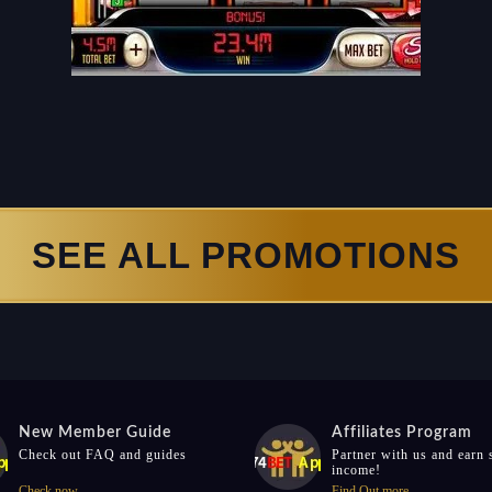
SEE ALL PROMOTIONS
New Member Guide
Affiliates Program
Check out FAQ and guides
Partner with us and earn
income!
Check now
Find Out more