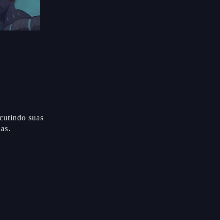
p
cutindo suas
das.