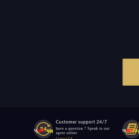
Customer support 24/7
have a question ? Speak to our
agent online
Contact CS