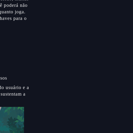
cê poderá não
quanto joga.
chaves para o
ssos
do usuário e a
 sustentam a