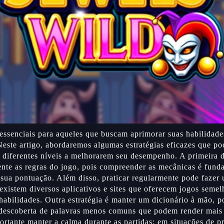
essenciais para aqueles que buscam aprimorar suas habilidad
Neste artigo, abordaremos algumas estratégias eficazes que p
 diferentes níveis a melhorarem seu desempenho. A primeira 
ente as regras do jogo, pois compreender as mecânicas é fund
sua pontuação. Além disso, praticar regularmente pode fazer
 existem diversos aplicativos e sites que oferecem jogos semel
 habilidades. Outra estratégia é manter um dicionário à mão, p
 descoberta de palavras menos comuns que podem render mais
ortante manter a calma durante as partidas; em situações de p